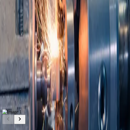
Dans le cadre de ce projet, nous avons réalisé des pièces techniques
en petite série en associant fabrication sur mesure et marquage par
gravure laser.
Après étude des besoins, la gravure laser a été retenue pour sa
précision, sa propreté et sa durabilité, garantissant un marquage
permanent et parfaitement lisible.
Ce procédé repose sur un faisceau laser qui modifie directement la
matière sans ajout d’encre, de solvant ou de produit chimique,
offrant ainsi une solution de marquage plus écologique et durable.
Cette réalisation illustre notre capacité à proposer une solution
complète, de la fabrication des boîtiers à l’intégration des éléments
de marquage et d’identification.