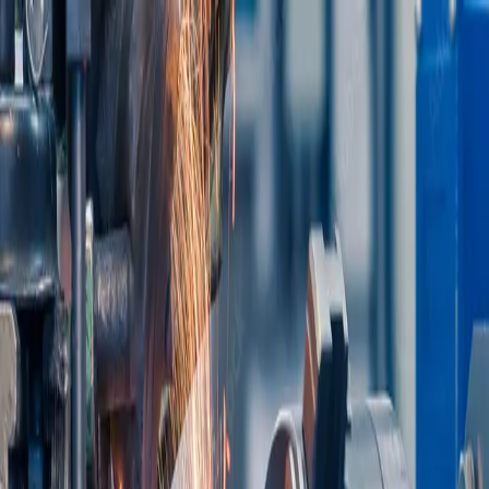
Chaque projet mérite précision et exigence.
Fermer
Plateforme BAT
Nos produits
Solutions techniques
Contactez-nous
Lançons votre projet
Nos produits
FACES AVANT LEXAN
ETIQUETTES
PLAQUES DE
FIRME
BOITIERS ALUMINIUM
MARQUAGE
BOITIERS
PLASTIQUE
FACES AVANT ALUMINIUM
Solutions techniques
Impression numérique
Gravure
Sérigraphie
Tolerie et usinage
Plateforme BAT
Contactez-nous
Lançons votre projet