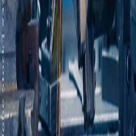
SOLUTIONS TECHNIQUES
Impression numérique
Gravure
Sérigraphie
Tolerie et usinage
COORDONNÉES
Adresse
67 rue Gustave Eiffel, ZA des Champs Fleuris
Franqueville-Saint-Pierre
Mail
contact@ems-marquage.com