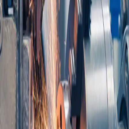
IMPRESSION NUMÉRIQUE
GRAVURE
SÉRIGRAPHIE
TOLERIE ET USINAGE
GRAVURE
GRAVURE LASER SUR PIÈCES
USINÉES