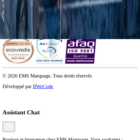
Télephone
02 32 18 41 91
Politique de confidentialité
Mentions légales
Conditions générales de vente
Gestion des cookies
©
2026
EMS Marquage, Tous droits réservés
Développé par
IfWeCode
Assistant Chat
Bonjour et bienvenue chez EMS Marquage. Vous souhaitez :