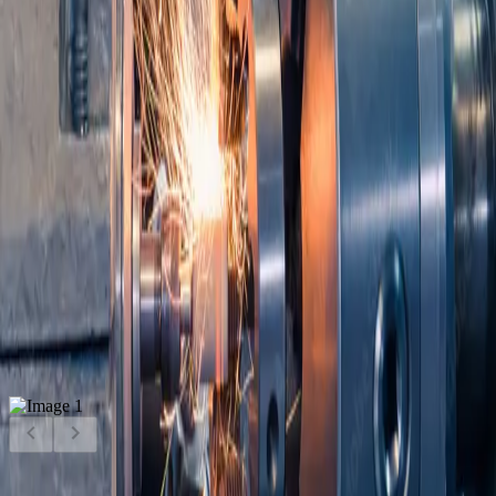
Dans le cadre de ce projet, nous réalisons des solutions techniques
sur mesure en associant découpe, usinage et impression industrielle
sur une large variété de matériaux.
Nos équipes travaillent notamment le plastique, les composites, la
tôle, le polycarbonate et le vinyle afin de répondre aux contraintes
spécifiques de chaque application.
Selon les besoins du projet, l’impression peut être réalisée
directement sur la matière ou appliquée sur le support, avec la
possibilité de prendre également en charge le montage complet du
synoptique.
Cette réalisation illustre notre capacité à accompagner les secteurs
exigeants tels que l’aéronautique, le médical, l’électronique ou la
défense avec des solutions fiables, précises et durables.