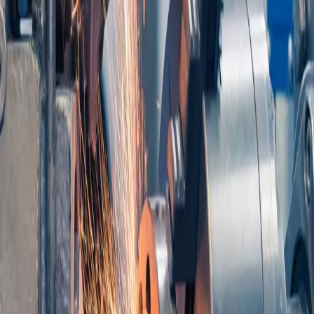
IMPRESSION NUMÉRIQUE
GRAVURE
SÉRIGRAPHIE
TOLERIE ET USINAGE
IMPRESSION
IMPRESSION SYNOPTIQUE