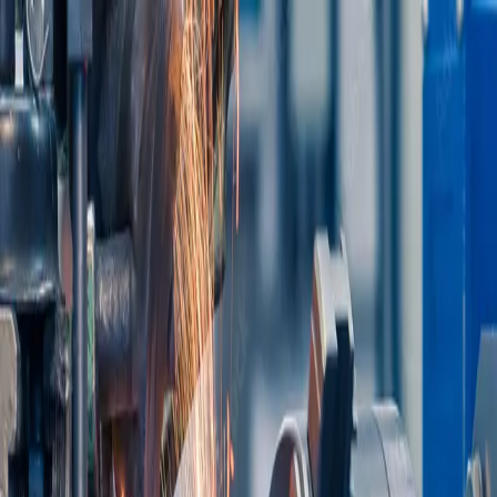
Chaque projet mérite précision et exigence.
Fermer
Plateforme BAT
Nos produits
Solutions techniques
Contactez-nous
Lançons votre projet
Nos produits
FACES AVANT LEXAN
ETIQUETTES
PLAQUES DE
FIRME
BOITIERS ALUMINIUM
MARQUAGE
BOITIERS
PLASTIQUE
FACES AVANT ALUMINIUM
Solutions techniques
Impression numérique
Gravure
Sérigraphie
Tolerie et usinage
Plateforme BAT
Contactez-nous
Lançons votre projet