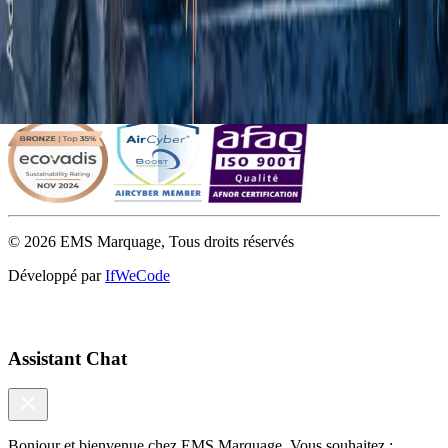
Télephone
02 32 18 41 91
Politique de confidentialité
Mentions légales
Conditions générales de vente
Gestion des cookies
©
2026
EMS Marquage, Tous droits réservés
Développé par
IfWeCode
Assistant Chat
Bonjour et bienvenue chez EMS Marquage. Vous souhaitez :