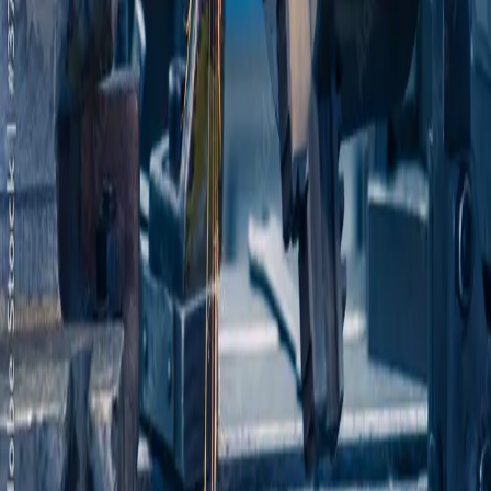
SOLUTIONS TECHNIQUES
Impression numérique
Gravure
Sérigraphie
Tolerie et usinage
COORDONNÉES
Adresse
67 rue Gustave Eiffel, ZA des Champs Fleuris
Franqueville-Saint-Pierre
Mail
contact@ems-marquage.com